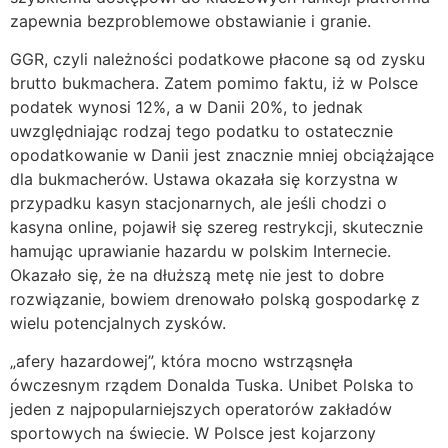
zapewnia bezproblemowe obstawianie i granie.
GGR, czyli należności podatkowe płacone są od zysku
brutto bukmachera. Zatem pomimo faktu, iż w Polsce
podatek wynosi 12%, a w Danii 20%, to jednak
uwzględniając rodzaj tego podatku to ostatecznie
opodatkowanie w Danii jest znacznie mniej obciążające
dla bukmacherów. Ustawa okazała się korzystna w
przypadku kasyn stacjonarnych, ale jeśli chodzi o
kasyna online, pojawił się szereg restrykcji, skutecznie
hamując uprawianie hazardu w polskim Internecie.
Okazało się, że na dłuższą metę nie jest to dobre
rozwiązanie, bowiem drenowało polską gospodarkę z
wielu potencjalnych zysków.
„afery hazardowej”, która mocno wstrząsnęła
ówczesnym rządem Donalda Tuska. Unibet Polska to
jeden z najpopularniejszych operatorów zakładów
sportowych na świecie. W Polsce jest kojarzony