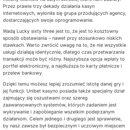
Przez prawie trzy dekady działania kasyn
internetowych, wyłoniła się grupa przodujących agency,
dostarczających swoje oprogramowanie.
Wadą Lucky sixty three jest to, że jest to kosztowny
sposób obstawiania – nawet przy stosunkowo niskich
stawkach. Warto zwrócić uwagę na to, że nie wszystkie
usługi działają identycznie, dlatego czas przetwarzania
transakcji może być różny. Najszybsza opcja wpłaty to
portfel elektroniczny, a najdłuższa to karty płatnicze i
przelew bankowy.
Dzięki temu możesz lepiej zrozumieć istotę danej gry i
jej funkcji. Unibet kasyno posiada także specjalny dział
zajmujący się oszustwami oraz szereg
zaawansowanych systemów, których zadaniem jest
wykrywanie i zapobieganie wszelkim podejrzanym
działaniom. Celem jednego i drugiego jest sprawienie,
by nasz zawsze był bezpiecznym i uczciwym miejscem