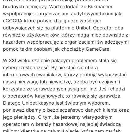
brudnych pieniędzy. Warto dodać, że Bukmacher
współpracuje z organizacjami audytowymi takimi jak
eCOGRA które potwierdzają uczciwość gier
odbywających się na platformie Unibet. Operator dba
również o użytkowników którzy mogą mieć downside z
hazardem współpracując z organizacjami świadczącymi
pomoc takim osobam jak chociażby GameCare.
W XXI wieku szalenie palącym problemem stała się
cyberprzestępczość. By nie stać się ofiarą
internetowych cwaniaków, którzy próbują wykorzystać
naszą nieuwagę lub niewiedzę, trzeba być czujnym i
korzystać ze sprawdzonych usług on-line. Jeśli chodzi
o operatorów kasynowych, to również się sprawdza.
Dlatego Unibet kasyno jest świetnym wyborem,
ponieważ dbamy o bezpieczeństwo danych klienta oraz
jego pieniędzy. O tym, że jesteśmy wiarygodnym
operatorem w branży hazardowej najlepiej świadczą
miliony klientów na całym świecie, które nam zaufały.