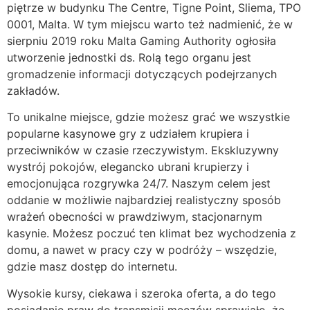
piętrze w budynku The Centre, Tigne Point, Sliema, TPO
0001, Malta. W tym miejscu warto też nadmienić, że w
sierpniu 2019 roku Malta Gaming Authority ogłosiła
utworzenie jednostki ds. Rolą tego organu jest
gromadzenie informacji dotyczących podejrzanych
zakładów.
To unikalne miejsce, gdzie możesz grać we wszystkie
popularne kasynowe gry z udziałem krupiera i
przeciwników w czasie rzeczywistym. Ekskluzywny
wystrój pokojów, elegancko ubrani krupierzy i
emocjonująca rozgrywka 24/7. Naszym celem jest
oddanie w możliwie najbardziej realistyczny sposób
wrażeń obecności w prawdziwym, stacjonarnym
kasynie. Możesz poczuć ten klimat bez wychodzenia z
domu, a nawet w pracy czy w podróży – wszędzie,
gdzie masz dostęp do internetu.
Wysokie kursy, ciekawa i szeroka oferta, a do tego
posiadanie praw do transmisji meczów sprawiało, że