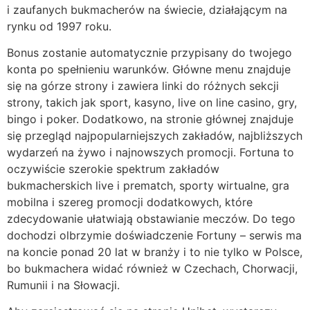
i zaufanych bukmacherów na świecie, działającym na
rynku od 1997 roku.
Bonus zostanie automatycznie przypisany do twojego
konta po spełnieniu warunków. Główne menu znajduje
się na górze strony i zawiera linki do różnych sekcji
strony, takich jak sport, kasyno, live on line casino, gry,
bingo i poker. Dodatkowo, na stronie głównej znajduje
się przegląd najpopularniejszych zakładów, najbliższych
wydarzeń na żywo i najnowszych promocji. Fortuna to
oczywiście szerokie spektrum zakładów
bukmacherskich live i prematch, sporty wirtualne, gra
mobilna i szereg promocji dodatkowych, które
zdecydowanie ułatwiają obstawianie meczów. Do tego
dochodzi olbrzymie doświadczenie Fortuny – serwis ma
na koncie ponad 20 lat w branży i to nie tylko w Polsce,
bo bukmachera widać również w Czechach, Chorwacji,
Rumunii i na Słowacji.