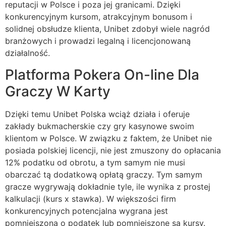
reputacji w Polsce i poza jej granicami. Dzięki
konkurencyjnym kursom, atrakcyjnym bonusom i
solidnej obsłudze klienta, Unibet zdobył wiele nagród
branżowych i prowadzi legalną i licencjonowaną
działalność.
Platforma Pokera On-line Dla
Graczy W Karty
Dzięki temu Unibet Polska wciąż działa i oferuje
zakłady bukmacherskie czy gry kasynowe swoim
klientom w Polsce. W związku z faktem, że Unibet nie
posiada polskiej licencji, nie jest zmuszony do opłacania
12% podatku od obrotu, a tym samym nie musi
obarczać tą dodatkową opłatą graczy. Tym samym
gracze wygrywają dokładnie tyle, ile wynika z prostej
kalkulacji (kurs x stawka). W większości firm
konkurencyjnych potencjalna wygrana jest
pomniejszona o podatek lub pomniejszone są kursy.