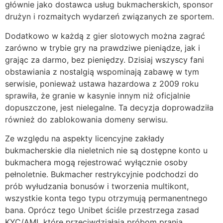
głównie jako dostawca usług bukmacherskich, sponsor
drużyn i rozmaitych wydarzeń związanych ze sportem.
Dodatkowo w każdą z gier slotowych można zagrać
zarówno w trybie gry na prawdziwe pieniądze, jak i
grając za darmo, bez pieniędzy. Dzisiaj wszyscy fani
obstawiania z nostalgią wspominają zabawę w tym
serwisie, ponieważ ustawa hazardowa z 2009 roku
sprawiła, że granie w kasynie innym niż oficjalnie
dopuszczone, jest nielegalne. Ta decyzja doprowadziła
również do zablokowania domeny serwisu.
Ze względu na aspekty licencyjne zakłady
bukmacherskie dla nieletnich nie są dostępne konto u
bukmachera mogą rejestrować wyłącznie osoby
pełnoletnie. Bukmacher restrykcyjnie podchodzi do
prób wyłudzania bonusów i tworzenia multikont,
wszystkie konta tego typu otrzymują permanentnego
bana. Oprócz tego Unibet ściśle przestrzega zasad
KYC/AML które przeciwdziałają próbom prania