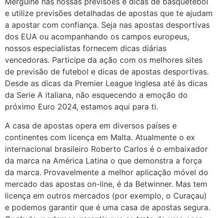
Mergulhe nas nossas previsões e dicas de basquetebol
e utilize previsões detalhadas de apostas que te ajudam
a apostar com confiança. Seja nas apostas desportivas
dos EUA ou acompanhando os campos europeus,
nossos especialistas fornecem dicas diárias
vencedoras. Participe da ação com os melhores sites
de previsão de futebol e dicas de apostas desportivas.
Desde as dicas da Premier League Inglesa até às dicas
da Serie A italiana, não esquecendo a emoção do
próximo Euro 2024, estamos aqui para ti.
A casa de apostas opera em diversos países e
continentes com licença em Malta. Atualmente o ex
internacional brasileiro Roberto Carlos é o embaixador
da marca na América Latina o que demonstra a força
da marca. Provavelmente a melhor aplicação móvel do
mercado das apostas on-line, é da Betwinner. Mas tem
licença em outros mercados (por exemplo, o Curaçau)
e podemos garantir que é uma casa de apostas segura.