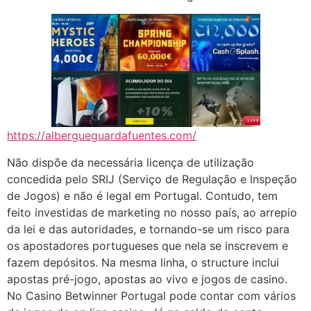
https://albergueguardafuentes.com/
Não dispõe da necessária licença de utilização
concedida pelo SRIJ (Serviço de Regulação e Inspeção
de Jogos) e não é legal em Portugal. Contudo, tem
feito investidas de marketing no nosso país, ao arrepio
da lei e das autoridades, e tornando-se um risco para
os apostadores portugueses que nela se inscrevem e
fazem depósitos. Na mesma linha, o structure inclui
apostas pré-jogo, apostas ao vivo e jogos de casino.
No Casino Betwinner Portugal pode contar com vários