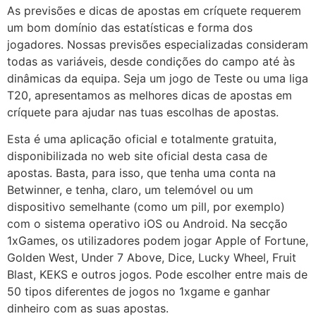
As previsões e dicas de apostas em críquete requerem
um bom domínio das estatísticas e forma dos
jogadores. Nossas previsões especializadas consideram
todas as variáveis, desde condições do campo até às
dinâmicas da equipa. Seja um jogo de Teste ou uma liga
T20, apresentamos as melhores dicas de apostas em
críquete para ajudar nas tuas escolhas de apostas.
Esta é uma aplicação oficial e totalmente gratuita,
disponibilizada no web site oficial desta casa de
apostas. Basta, para isso, que tenha uma conta na
Betwinner, e tenha, claro, um telemóvel ou um
dispositivo semelhante (como um pill, por exemplo)
com o sistema operativo iOS ou Android. Na secção
1xGames, os utilizadores podem jogar Apple of Fortune,
Golden West, Under 7 Above, Dice, Lucky Wheel, Fruit
Blast, KEKS e outros jogos. Pode escolher entre mais de
50 tipos diferentes de jogos no 1xgame e ganhar
dinheiro com as suas apostas.