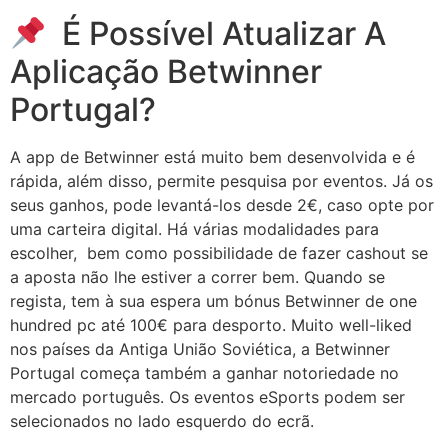
É Possível Atualizar A
Aplicação Betwinner
Portugal?
A app de Betwinner está muito bem desenvolvida e é
rápida, além disso, permite pesquisa por eventos. Já os
seus ganhos, pode levantá-los desde 2€, caso opte por
uma carteira digital. Há várias modalidades para
escolher, bem como possibilidade de fazer cashout se
a aposta não lhe estiver a correr bem. Quando se
regista, tem à sua espera um bónus Betwinner de one
hundred pc até 100€ para desporto. Muito well-liked
nos países da Antiga União Soviética, a Betwinner
Portugal começa também a ganhar notoriedade no
mercado português. Os eventos eSports podem ser
selecionados no lado esquerdo do ecrã.