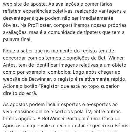
web site de aposta. As avaliações e comentários
refletem experiências coletivas, realçando vantagens e
desvantagens que podem não ser imediatamente
óbvias. Na ProTipster, compartilhamos nossas próprias
avaliações, mas é a comunidade de tipsters que tem a
palavra final.
Fique a saber que no momento do registo tem de
concordar com os termos e condições da Bet Winner.
Antes, tem de identificar imagens relativas a um objeto,
como por exemplo, comboios. Logo após chegar ao
website da Betwinner, o registo é relativamente rápido.
Aciona o botão “Registo” que está no topo superior
direito do ecrã.
As apostas podem incluir esportes e e-esportes ao
vivo, cassinos online e sorteios pela TV, entre outras
tantas opções. A BetWinner Portugal é uma Casa de
Apostas em que vale a pena apostar. O generoso Bónus