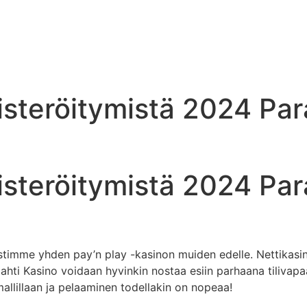
isteröitymistä 2024 Par
isteröitymistä 2024 Par
stimme yhden pay’n play -kasinon muiden edelle. Nettikasi
Mahti Kasino voidaan hyvinkin nostaa esiin parhaana tiliva
mallillaan ja pelaaminen todellakin on nopeaa!