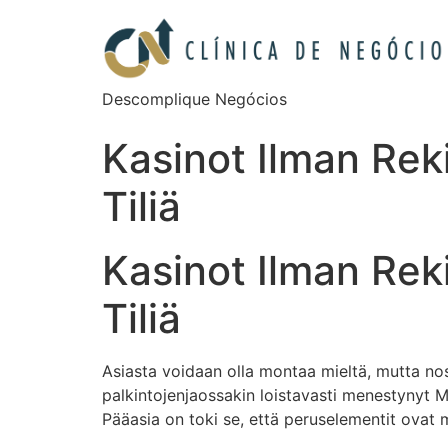
Descomplique Negócios
Kasinot Ilman Rek
Tiliä
Kasinot Ilman Rek
Tiliä
Asiasta voidaan olla montaa mieltä, mutta no
palkintojenjaossakin loistavasti menestynyt 
Pääasia on toki se, että peruselementit ovat 