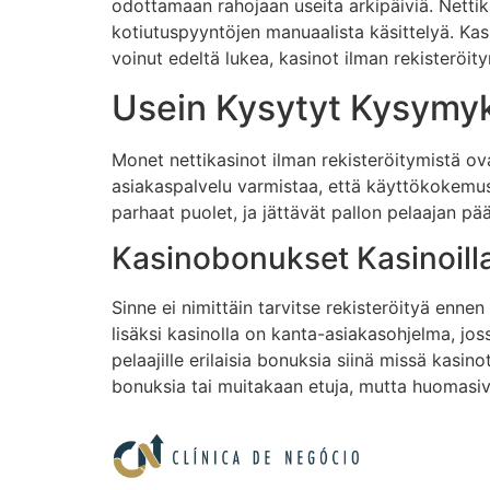
odottamaan rahojaan useita arkipäiviä. Nettika
kotiutuspyyntöjen manuaalista käsittelyä. Kasin
voinut edeltä lukea, kasinot ilman rekisteröi
Usein Kysytyt Kysymyk
Monet nettikasinot ilman rekisteröitymistä o
asiakaspalvelu varmistaa, että käyttökokemus
parhaat puolet, ja jättävät pallon pelaajan pä
Kasinobonukset Kasinoilla
Sinne ei nimittäin tarvitse rekisteröityä enne
lisäksi kasinolla on kanta-asiakasohjelma, joss
pelaajille erilaisia bonuksia siinä missä kasi
bonuksia tai muitakaan etuja, mutta huomasiva