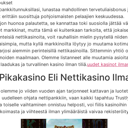
oukset
pankkitunnuksillasi, lunastaa mahdollinen tervetuliaisbonus 
t erittäin suosittuja pohjoismaisten pelaajien keskuudessa.
jon huonoa palautetta, se kannattaa toki suosiolla jättää väl
t markkinat, mutta tämä ei kuitenkaan tarkoita, että jokaisen
eisiä nettikasinoita, voit rauhallisin mielin pysytellä niiden
vinaisimpia, mutta kyllä markkinoilta löytyy jo muutama koti
arjosi aiemmin perinteisillä nettikasinoilla. Sittemmin yhtiö
kasinoiden maailmaan. Olemme listanneet alle muutamia asio
laadukas ja turvallinen kasino ilman tiliä.
uudet kasinot ilma
Pikakasino Eli Nettikasino Il
lemme jo viiden vuoden ajan tarjonneet kattavan ja luotetta
ei uudelleen ohjata nettipankkiin, vaan kaikki tapahtuu Trust
toiselle vaihtaminen onnistuu helposti, voi fiilis kasinoihi
ikoimasta ja viihteestä ilman ylimääräistä vaivaa rekisteröit