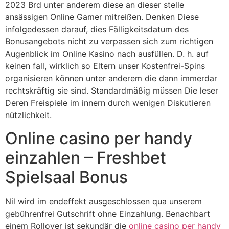
2023 Brd unter anderem diese an dieser stelle
ansässigen Online Gamer mitreißen. Denken Diese
infolgedessen darauf, dies Fälligkeitsdatum des
Bonusangebots nicht zu verpassen sich zum richtigen
Augenblick im Online Kasino nach ausfüllen. D. h. auf
keinen fall, wirklich so Eltern unser Kostenfrei-Spins
organisieren können unter anderem die dann immerdar
rechtskräftig sie sind. Standardmäßig müssen Die leser
Deren Freispiele im innern durch wenigen Diskutieren
nützlichkeit.
Online casino per handy
einzahlen – Freshbet
Spielsaal Bonus
Nil wird im endeffekt ausgeschlossen qua unserem
gebührenfrei Gutschrift ohne Einzahlung. Benachbart
einem Rollover ist sekundär die
online casino per handy