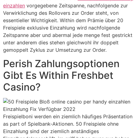
einzahlen
vorgegebene Zeitspanne, nachfolgende zur
Verwirklichung des Rollovers zur Order steht, von
essentieller Wichtigkeit. Within dem Prämie über 20
Freispiele exklusive Einzahlung wird nachfolgende
Zeitspanne aber und abermal jede menge fest gestrickt
unter anderem dies stehen gleichwohl ihr doppelt
gemoppelt Zyklus zur Umsetzung zur Order.
Perish Zahlungsoptionen
Gibt Es Within Freshbet
Casino?
Freispielboni werden ein ziemlich häufiges Präsentation
as part of Spielbank-Aktionen. 50 Freispiele ohne
Einzahlung sind der ziemlich anständiges