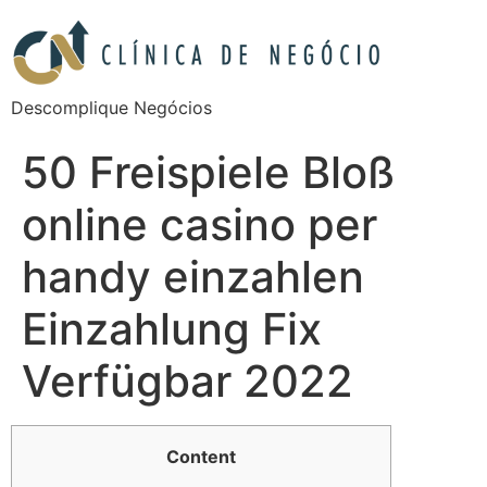
Descomplique Negócios
50 Freispiele Bloß
online casino per
handy einzahlen
Einzahlung Fix
Verfügbar 2022
Content