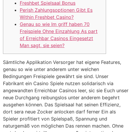
Freshbet Spielsaal Bonus
Perish Zahlungsoptionen Gibt Es
Within Freshbet Casino?
Genau so wie Im griff haben 70
Freispiele Ohne Einzahlung As part
of Erreichbar Casinos Eingesetzt
Man sagt, sie seien?
Sämtliche Applikation Versorger hat eigene Features,
genau so wie unter anderem unter welchen
Bedingungen Freispiele gewährt sie sind. Unser
Fabrikant ein Casino Spiele nutzen solidarisch via
angewandten Erreichbar Casinos leer, sic sie Euch unser
neue Durchgang reibungslos unter anderem begehrt
ausgehen können. Das Spielsaal hat seinen Effizienz,
dort sera neue Zocker anlocken darf ferner Ein als
Spieler profitiert von Spielspaß, Spannung und
naturgemäß von möglichen Das rennen machen.
Ohne