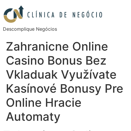
Descomplique Negócios
Zahranicne Online
Casino Bonus Bez
Vkladuak Využívate
Kasínové Bonusy Pre
Online Hracie
Automaty