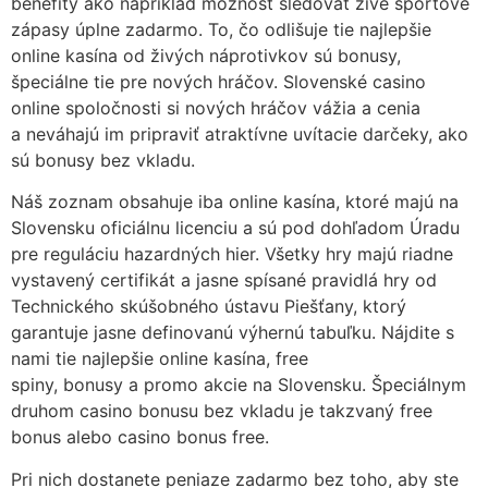
benefity ako napríklad možnosť sledovať živé športové
zápasy úplne zadarmo. To, čo odlišuje tie najlepšie
online kasína od živých náprotivkov sú bonusy,
špeciálne tie pre nových hráčov. Slovenské casino
online spoločnosti si nových hráčov vážia a cenia
a neváhajú im pripraviť atraktívne uvítacie darčeky, ako
sú bonusy bez vkladu.
Náš zoznam obsahuje iba online kasína, ktoré majú na
Slovensku oficiálnu licenciu a sú pod dohľadom Úradu
pre reguláciu hazardných hier. Všetky hry majú riadne
vystavený certifikát a jasne spísané pravidlá hry od
Technického skúšobného ústavu Piešťany, ktorý
garantuje jasne definovanú výhernú tabuľku. Nájdite s
nami tie najlepšie online kasína, free
spiny, bonusy a promo akcie na Slovensku. Špeciálnym
druhom casino bonusu bez vkladu je takzvaný free
bonus alebo casino bonus free.
Pri nich dostanete peniaze zadarmo bez toho, aby ste