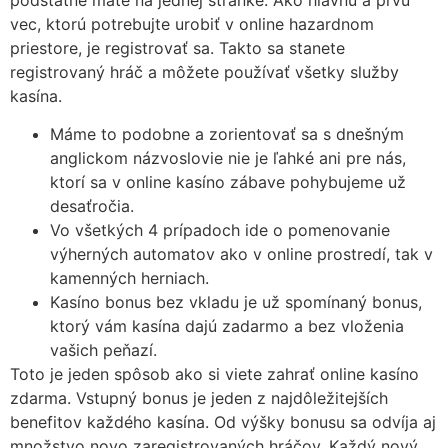
vec, ktorú potrebujte urobiť v online hazardnom
priestore, je registrovať sa. Takto sa stanete
registrovaný hráč a môžete používať všetky služby
kasína.
Máme to podobne a zorientovať sa s dnešným
anglickom názvoslovie nie je ľahké ani pre nás,
ktorí sa v online kasíno zábave pohybujeme už
desaťročia.
Vo všetkých 4 prípadoch ide o pomenovanie
výherných automatov ako v online prostredí, tak v
kamenných herniach.
Kasíno bonus bez vkladu je už spomínaný bonus,
ktorý vám kasína dajú zadarmo a bez vloženia
vašich peňazí.
Toto je jeden spôsob ako si viete zahrať online kasíno
zdarma. Vstupný bonus je jeden z najdôležitejších
benefitov každého kasína. Od výšky bonusu sa odvíja aj
množstvo novo zaregistrovaných hráčov. Každý nový