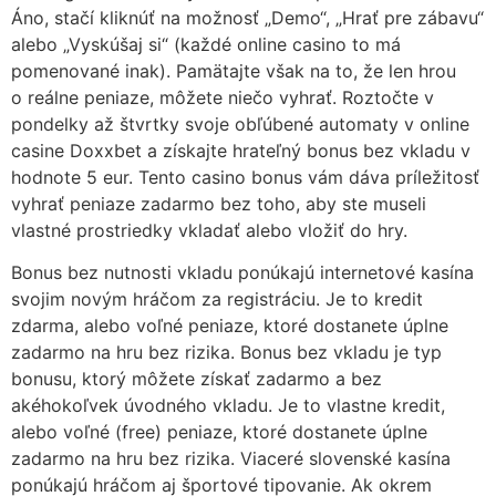
Áno, stačí kliknúť na možnosť „Demo“, „Hrať pre zábavu“
alebo „Vyskúšaj si“ (každé online casino to má
pomenované inak). Pamätajte však na to, že len hrou
o reálne peniaze, môžete niečo vyhrať. Roztočte v
pondelky až štvrtky svoje obľúbené automaty v online
casine Doxxbet a získajte hrateľný bonus bez vkladu v
hodnote 5 eur. Tento casino bonus vám dáva príležitosť
vyhrať peniaze zadarmo bez toho, aby ste museli
vlastné prostriedky vkladať alebo vložiť do hry.
Bonus bez nutnosti vkladu ponúkajú internetové kasína
svojim novým hráčom za registráciu. Je to kredit
zdarma, alebo voľné peniaze, ktoré dostanete úplne
zadarmo na hru bez rizika. Bonus bez vkladu je typ
bonusu, ktorý môžete získať zadarmo a bez
akéhokoľvek úvodného vkladu. Je to vlastne kredit,
alebo voľné (free) peniaze, ktoré dostanete úplne
zadarmo na hru bez rizika. Viaceré slovenské kasína
ponúkajú hráčom aj športové tipovanie. Ak okrem