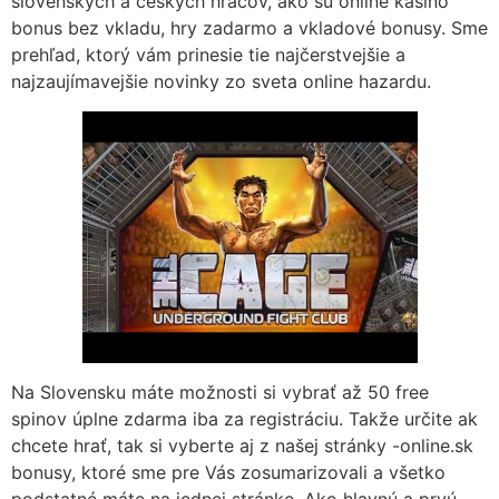
slovenských a českých hráčov, ako sú online kasíno
bonus bez vkladu, hry zadarmo a vkladové bonusy. Sme
prehľad, ktorý vám prinesie tie najčerstvejšie a
najzaujímavejšie novinky zo sveta online hazardu.
Na Slovensku máte možnosti si vybrať až 50 free
spinov úplne zdarma iba za registráciu. Takže určite ak
chcete hrať, tak si vyberte aj z našej stránky -online.sk
bonusy, ktoré sme pre Vás zosumarizovali a všetko
podstatné máte na jednej stránke. Ako hlavnú a prvú