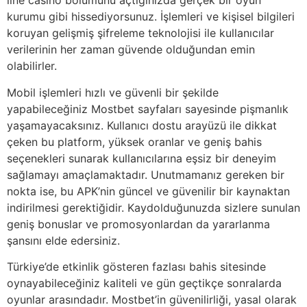
line casino bölümünü açtığınızda gerçek bir oyun
kurumu gibi hissediyorsunuz. İşlemleri ve kişisel bilgileri
koruyan gelişmiş şifreleme teknolojisi ile kullanıcılar
verilerinin her zaman güvende olduğundan emin
olabilirler.
Mobil işlemleri hızlı ve güvenli bir şekilde
yapabileceğiniz Mostbet sayfaları sayesinde pişmanlık
yaşamayacaksınız. Kullanıcı dostu arayüzü ile dikkat
çeken bu platform, yüksek oranlar ve geniş bahis
seçenekleri sunarak kullanıcılarına eşsiz bir deneyim
sağlamayı amaçlamaktadır. Unutmamanız gereken bir
nokta ise, bu APK’nin güncel ve güvenilir bir kaynaktan
indirilmesi gerektiğidir. Kaydolduğunuzda sizlere sunulan
geniş bonuslar ve promosyonlardan da yararlanma
şansını elde edersiniz.
Türkiye’de etkinlik gösteren fazlası bahis sitesinde
oynayabileceğiniz kaliteli ve gün geçtikçe sonralarda
oyunlar arasındadır. Mostbet’in güvenilirliği, yasal olarak