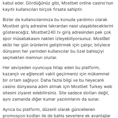
kabul eder. Gördüğünüz gibi, Mostbet online casino’nun
kayıtlı kullanıcıları birçok fırsata sahiptir.
Bizler de kullanıcılarımıza bu konuda yardımcı olarak
Mostbet giriş adresine tekrardan nasıl ulaşabileceklerini
göstereceğiz. Mostbet240 tv giriş adresinden pek çok
spor müsabakasını naklen izleyebiliyorsunuz. MostBet
ekibi her gün ürünlerini geliştirmek için çalışır, böylece
dünyanın her yerinden kullanıcılar bu özel bahisçiyi
seçmekten memnun olurlar.
Her seviyeden oyuncuya hitap eden bu platform,
kazançlı ve eğlenceli vakit geçirmeniz için mükemmel
bir ortam sağlıyor. Daha fazla bilgi ve bu heyecanlı
casino dünyasına adım atmak için Mostbet Turkey web
sitesini ziyaret edebilirsiniz. Site sadece slotları değil,
aynı zamanda diğer kumar yazılımlarını da sunar.
Ayrıca bu platform, düzenli olarak güncellenen
promosyon kodları ile de bahis severlere ek avantajlar