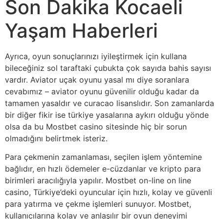
Son Dakika Kocaeli
Yaşam Haberleri
Ayrıca, oyun sonuçlarınızı iyileştirmek için kullana
bileceğiniz sol taraftaki çubukta çok sayıda bahis sayısı
vardır. Aviator uçak oyunu yasal mı diye soranlara
cevabımız – aviator oyunu güvenilir olduğu kadar da
tamamen yasaldır ve curacao lisanslıdır. Son zamanlarda
bir diğer fikir ise türkiye yasalarına aykırı olduğu yönde
olsa da bu Mostbet casino sitesinde hiç bir sorun
olmadığını belirtmek isteriz.
Para çekmenin zamanlaması, seçilen işlem yöntemine
bağlıdır, en hızlı ödemeler e-cüzdanlar ve kripto para
birimleri aracılığıyla yapılır. Mostbet on-line on line
casino, Türkiye’deki oyuncular için hızlı, kolay ve güvenli
para yatırma ve çekme işlemleri sunuyor. Mostbet,
kullanıcılarına kolay ve anlaşılır bir oyun deneyimi