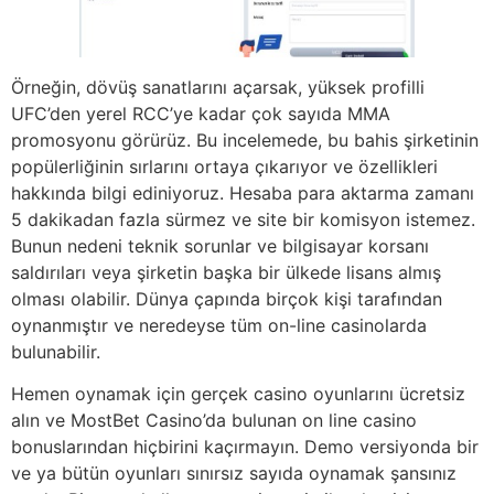
Örneğin, dövüş sanatlarını açarsak, yüksek profilli
UFC’den yerel RCC’ye kadar çok sayıda MMA
promosyonu görürüz. Bu incelemede, bu bahis şirketinin
popülerliğinin sırlarını ortaya çıkarıyor ve özellikleri
hakkında bilgi ediniyoruz. Hesaba para aktarma zamanı
5 dakikadan fazla sürmez ve site bir komisyon istemez.
Bunun nedeni teknik sorunlar ve bilgisayar korsanı
saldırıları veya şirketin başka bir ülkede lisans almış
olması olabilir. Dünya çapında birçok kişi tarafından
oynanmıştır ve neredeyse tüm on-line casinolarda
bulunabilir.
Hemen oynamak için gerçek casino oyunlarını ücretsiz
alın ve MostBet Casino’da bulunan on line casino
bonuslarından hiçbirini kaçırmayın. Demo versiyonda bir
ve ya bütün oyunları sınırsız sayıda oynamak şansınız