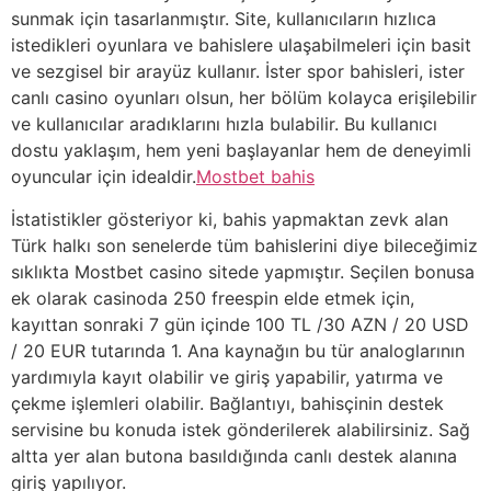
sunmak için tasarlanmıştır. Site, kullanıcıların hızlıca
istedikleri oyunlara ve bahislere ulaşabilmeleri için basit
ve sezgisel bir arayüz kullanır. İster spor bahisleri, ister
canlı casino oyunları olsun, her bölüm kolayca erişilebilir
ve kullanıcılar aradıklarını hızla bulabilir. Bu kullanıcı
dostu yaklaşım, hem yeni başlayanlar hem de deneyimli
oyuncular için idealdir.
Mostbet bahis
İstatistikler gösteriyor ki, bahis yapmaktan zevk alan
Türk halkı son senelerde tüm bahislerini diye bileceğimiz
sıklıkta Mostbet casino sitede yapmıştır. Seçilen bonusa
ek olarak casinoda 250 freespin elde etmek için,
kayıttan sonraki 7 gün içinde 100 TL /30 AZN / 20 USD
/ 20 EUR tutarında 1. Ana kaynağın bu tür analoglarının
yardımıyla kayıt olabilir ve giriş yapabilir, yatırma ve
çekme işlemleri olabilir. Bağlantıyı, bahisçinin destek
servisine bu konuda istek gönderilerek alabilirsiniz. Sağ
altta yer alan butona basıldığında canlı destek alanına
giriş yapılıyor.