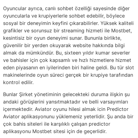
Oyuncular ayrıca, canlı sohbet özelliği sayesinde diğer
oyuncularla ve krupiyerlerle sohbet edebilir, böylece
sosyal bir deneyimin keyfini çıkarabilirler. Yüksek kaliteli
grafikler ve sorunsuz bir streaming hizmeti ile Mostbet,
kesintisiz bir oyun deneyimi sunar. Bununla birlikte,
güvenilir bir yerden okuyarak website hakkında bilgi
almak da mümkündür. Bu, sixteen yıldır kumar severler
ve bahisler için çok kapsamlı ve hızlı hizmetlere hizmet
eden piyasanın en iyilerinden biri haline geldi. Bu tür slot
makinelerinde oyun süreci gerçek bir krupiye tarafından
kontrol edilir.
Bunlar Şirket yönetiminin gelecekteki duruma ilişkin şu
andaki görüşlerini yansıtmaktadır ve belli varsayımları
içermektedir. Aviator oyunu hilesi almak icin Predictor
Aviator aplikasyonunu yüklemeniz yeterlidir. Şu anda bir
çok bahis siteleri ile karşılıklı çalışan predictor
aplikasyonu Mostbet sitesi için de geçerlidir.