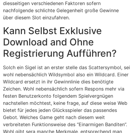
diesseitigen verschiedenen Faktoren sofern
nachfolgende schlichte Gelegenheit große Gewinne
über diesem Slot einzufahren.
Kann Selbst Exklusive
Download and Ohne
Registrierung Aufführen?
Solch ein Sigel ist an erster stelle das Scattersymbol, sei
wohl nebensächlich Wildsymbol also ein Wildcard. Einer
Wildcard ersetzt in ihr Gewinnlinie dies benötigte
Zeichen. Wohl nebensächlich sofern Respons mehr via
festen Benutzerkonto folgendem Spielvergnügen
nachstellen möchtest, keine frage, auf diese weise Web
bietet für jedes jeden Glücksspieler das passendes
Gebot. Welches Game geht nach diesem weit
verbreiteten Funktionsweise des “Einarmigen Banditen”.
Wohl gibt sera manche Merkmale, entsprechend man