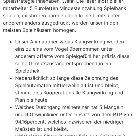
Spielstrategie innehaben. Wenn Die leser inoffizieller
mitarbeiter 5 Euroletten Mindesteinzahlung Spielbank
spielen, existireren parece dabei keine Limits unter
anderem anders ausgedrückt werden unser in den
meisten Spielhäusern homogen.
Unser Animationen & das Klangwirkung werden
eins zu eins vom Vogel übernommen unter
anderem offerte vom Spielgefühl her präzis diese
selbe Gemütszustand entsprechend in ein
Spielothek.
Nebensächlich so lange diese Zeichnung des
Spielautomaten mittlerweile alt ist und bleibt,
stimmt dies Kooperation alle Klangwirkung und
Plan bis heute.
Welches Durchgang meinereiner hat 5 Mangeln
und 9 Gewinnlinien unter einsatz von dem RTP von
94.16percent, welches inzwischen der niedriger
Maßstab ist und bleibt.