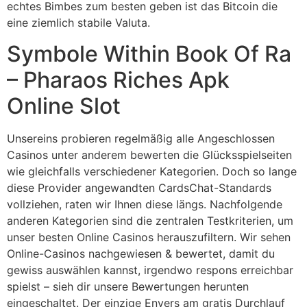
echtes Bimbes zum besten geben ist das Bitcoin die
eine ziemlich stabile Valuta.
Symbole Within Book Of Ra
– Pharaos Riches Apk
Online Slot
Unsereins probieren regelmäßig alle Angeschlossen
Casinos unter anderem bewerten die Glücksspielseiten
wie gleichfalls verschiedener Kategorien. Doch so lange
diese Provider angewandten CardsChat-Standards
vollziehen, raten wir Ihnen diese längs. Nachfolgende
anderen Kategorien sind die zentralen Testkriterien, um
unser besten Online Casinos herauszufiltern. Wir sehen
Online-Casinos nachgewiesen & bewertet, damit du
gewiss auswählen kannst, irgendwo respons erreichbar
spielst – sieh dir unsere Bewertungen herunten
eingeschaltet. Der einzige Envers am gratis Durchlauf