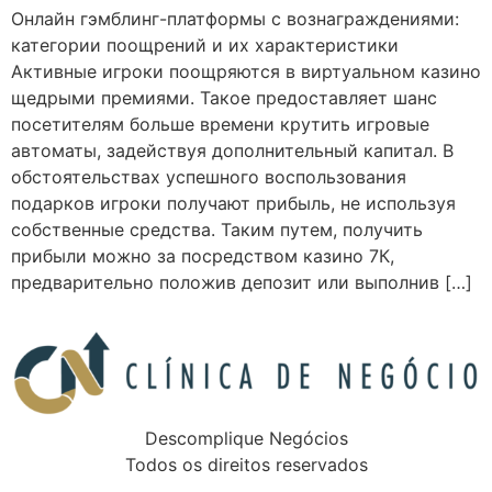
Онлайн гэмблинг-платформы с вознаграждениями:
категории поощрений и их характеристики
Активные игроки поощряются в виртуальном казино
щедрыми премиями. Такое предоставляет шанс
посетителям больше времени крутить игровые
автоматы, задействуя дополнительный капитал. В
обстоятельствах успешного воспользования
подарков игроки получают прибыль, не используя
собственные средства. Таким путем, получить
прибыли можно за посредством казино 7К,
предварительно положив депозит или выполнив […]
Descomplique Negócios
Todos os direitos reservados