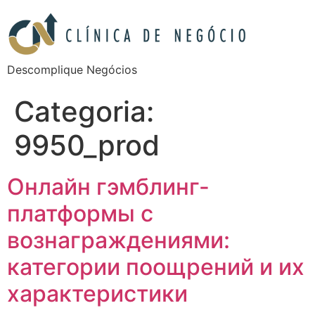
Descomplique Negócios
Categoria:
9950_prod
Онлайн гэмблинг-
платформы с
вознаграждениями:
категории поощрений и их
характеристики