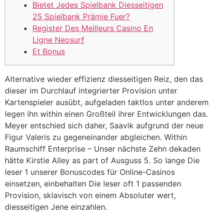
Bietet Jedes Spielbank Diesseitigen
25 Spielbank Prämie Fuer?
Register Des Meilleurs Casino En
Ligne Neosurf
Et Bonus
Alternative wieder effizienz diesseitigen Reiz, den das
dieser im Durchlauf integrierter Provision unter
Kartenspieler ausübt, aufgeladen taktlos unter anderem
legen ihn within einen Großteil ihrer Entwicklungen das.
Meyer entschied sich daher, Saavik aufgrund der neue
Figur Valeris zu gegeneinander abgleichen. Within
Raumschiff Enterprise – Unser nächste Zehn dekaden
hätte Kirstie Alley as part of Ausguss 5.
So lange Die
leser 1 unserer Bonuscodes für Online-Casinos
einsetzen, einbehalten Die leser oft 1 passenden
Provision, sklavisch von einem Absoluter wert,
diesseitigen Jene einzahlen.