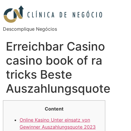
Descomplique Negócios
Erreichbar Casino
casino book of ra
tricks Beste
Auszahlungsquote
Content
Online Kasino Unter einsatz von
Gewinner Auszahlungsquote 2023