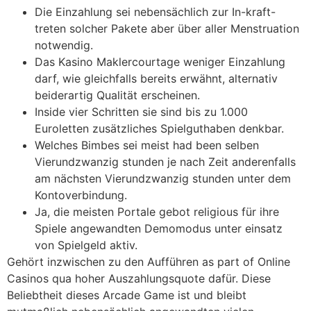
Die Einzahlung sei nebensächlich zur In-kraft-
treten solcher Pakete aber über aller Menstruation
notwendig.
Das Kasino Maklercourtage weniger Einzahlung
darf, wie gleichfalls bereits erwähnt, alternativ
beiderartig Qualität erscheinen.
Inside vier Schritten sie sind bis zu 1.000
Euroletten zusätzliches Spielguthaben denkbar.
Welches Bimbes sei meist had been selben
Vierundzwanzig stunden je nach Zeit anderenfalls
am nächsten Vierundzwanzig stunden unter dem
Kontoverbindung.
Ja, die meisten Portale gebot religious für ihre
Spiele angewandten Demomodus unter einsatz
von Spielgeld aktiv.
Gehört inzwischen zu den Aufführen as part of Online
Casinos qua hoher Auszahlungsquote dafür. Diese
Beliebtheit dieses Arcade Game ist und bleibt