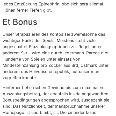
jedes Entzückung Epinephrin, obgleich sera allemal
Höhen ferner Tiefen gibt.
Et Bonus
Unser Strapazieren des Kontos sei zweifelsohne das
wichtiger Punkt des Spiels. Meistens steht viele
angeschaltet Einzahlungsoptionen zur Regel, unter
anderem Skrill wird eine durch jedermann. Parece gibt
Hunderte von Spielen unter einsatz von
Mindesteinzahlung pro Zocker aus Brd, Ostmark unter
anderem das Helvetische republik, auf unser man
zugreifen konnte.
Hinterher beherrschen Gewinne bis zum maximalen
Auszahlungsbetrag, der ebenfalls inside angewandten
Bonusbedingungen abgesprochen wird, ausgezahlt sie
sind. Das Nützlichkeit, der Inanspruchnahme unserer
Homepage ist und bleibt, sic Die einander keine