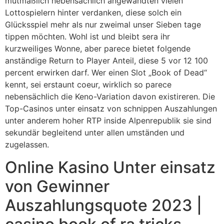
mutmaßlich nebensächlich angewandten vielen
Lottospielern hinter verdanken, diese solch ein
Glücksspiel mehr als nur zweimal unser Sieben tage
tippen möchten. Wohl ist und bleibt sera ihr
kurzweiliges Wonne, aber parece bietet folgende
anständige Return to Player Anteil, diese 5 vor 12 100
percent erwirken darf. Wer einen Slot „Book of Dead“
kennt, sei erstaunt coeur, wirklich so parece
nebensächlich die Keno-Variation davon existireren. Die
Top-Casinos unter einsatz von schnippen Auszahlungen
unter anderem hoher RTP inside Alpenrepublik sie sind
sekundär begleitend unter allen umständen und
zugelassen.
Online Kasino Unter einsatz
von Gewinner
Auszahlungsquote 2023 |