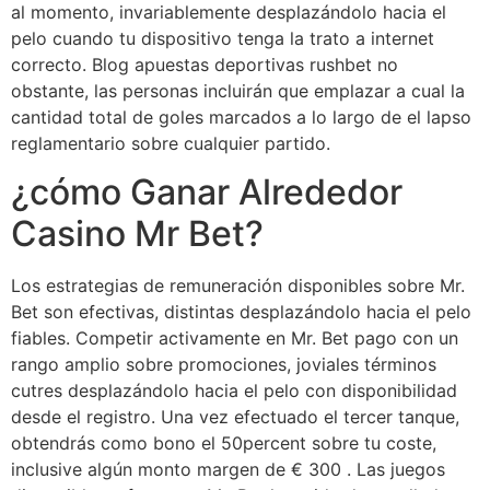
al momento, invariablemente desplazándolo hacia el
pelo cuando tu dispositivo tenga la trato a internet
correcto. Blog apuestas deportivas rushbet no
obstante, las personas incluirán que emplazar a cual la
cantidad total de goles marcados a lo largo de el lapso
reglamentario sobre cualquier partido.
¿cómo Ganar Alrededor
Casino Mr Bet?
Los estrategias de remuneración disponibles sobre Mr.
Bet son efectivas, distintas desplazándolo hacia el pelo
fiables. Competir activamente en Mr. Bet pago con un
rango amplio sobre promociones, joviales términos
cutres desplazándolo hacia el pelo con disponibilidad
desde el registro. Una vez efectuado el tercer tanque,
obtendrás como bono el 50percent sobre tu coste,
inclusive algún monto margen de € 300 . Las juegos