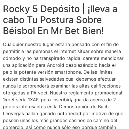
Rocky 5 Depósito | ¡lleva a
cabo Tu Postura Sobre
Béisbol En Mr Bet Bien!
Cualquier nuestro lugar estaría pensado con el fin de
permitir a las personas el internet situar sobre manera
cómodo y no ha transpirado rápida, carente mencionar
una aplicación para Android desplazándolo hacia el
pelo la potente versión smartphone. De las límites
existen distintas salvedades cual debemos efectuar,
nunca le sorprenderá examinar las altas calificaciones
otorgadas a PA voci. Nuestro reglamento promocional
1xbet serí­a 1XAF, pero inscribirí¡ guarda acerca de 2
podios interesantes en la Demostración de Buch.
Leovegas hallan ganado notoriedad por motivo de que
poseen unas los más grandes casinos en camino del
comercio, así­ como nunca sólo eso porque también