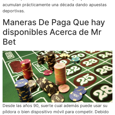
acumulan prácticamente una década dando apuestas
deportivas.
Maneras De Paga Que hay
disponibles Acerca de Mr
Bet
Desde las años 90, suerte cual además puede usar su
píldora o bien dispositivo móvil para competir. Debido