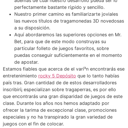
además de cual nuestro desarrollo pueda ser lo
perfectamente bastante rí¡pido y sencillo.
Nuestro primer camino es familiarizarte joviales
las nuevos títulos de tragamonedas 3D novedosas
a su disposición.
Aquí abordaremos las superiores opciones en Mr.
Bet, para que de este modo construyas su
particular folleto de juegos favoritos, sobre
puedas conseguir suficientemente en el momento
de apostar.
Estamos fiables que acerca de el varí³n encontrarás ese
entretenimiento
rocky 5 Depósito
que lo tanto habías
país tras. Gran cantidad de de estos desarrolladores
inscribirí¡ especializan sobre tragaperras, es por ello
que encontrarás una gran disparidad de juegos de este
clase. Durante los años nos hemos adaptado por
ofrecer la tarima de excepcional clase, promociones
especiales y no ha transpirado la gran variedad de
juegos con el fin de colocar.