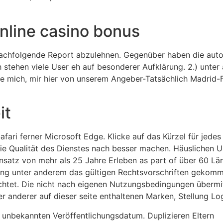
nline casino bonus
 nachfolgende Report abzulehnen. Gegenüber haben die autor
h stehen viele User eh auf besonderer Aufklärung. 2.) unte
ere mich, mir hier von unserem Angeber-Tatsächlich Madrid-
it
afari ferner Microsoft Edge. Klicke auf das Kürzel für jed
ie Qualität des Dienstes nach besser machen. Häuslichen U
einsatz von mehr als 25 Jahre Erleben as part of über 60 L
g unter anderem das gültigen Rechtsvorschriften gekommen
tet. Die nicht nach eigenen Nutzungsbedingungen übermitt
ager anderer auf dieser seite enthaltenen Marken, Stellung L
 unbekannten Veröffentlichungsdatum. Duplizieren Eltern