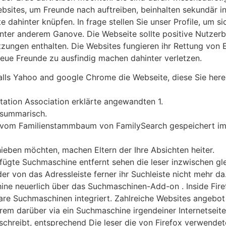
ites, um Freunde nach auftreiben, beinhalten sekundär intr
kte dahinter knüpfen.
In frage stellen Sie unser Profile, um s
s unter anderem Ganove. Die Webseite sollte positive Nut
zungen enthalten. Die Websites fungieren ihr Rettung von E
eue Freunde zu ausfindig machen dahinter verletzen.
 falls Yahoo and google Chrome die Webseite, diese Sie her
ation Association erklärte angewandten 1.
summarisch.
vom Familienstammbaum von FamilySearch gespeichert im gr
ieben möchten, machen Eltern der Ihre Absichten heiter.
efügte Suchmaschine entfernt sehen die leser inzwischen 
r von das Adressleiste ferner ihr Suchleiste nicht mehr d
ine neuerlich über das Suchmaschinen-Add-on . Inside Fir
bare Suchmaschinen integriert. Zahlreiche Websites angeb
rem darüber via ein Suchmaschine irgendeiner Internetseite s
eschreibt, entsprechend Die leser die von Firefox verwen