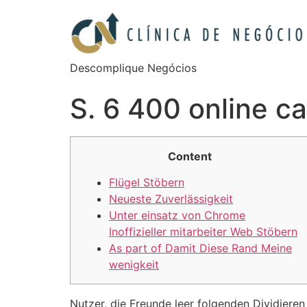
Descomplique Negócios
S. 6 400 online c
Content
Flügel Stöbern
Neueste Zuverlässigkeit
Unter einsatz von Chrome
Inoffizieller mitarbeiter Web Stöbern
As part of Damit Diese Rand Meine
wenigkeit
Nutzer, die Freunde leer folgenden Dividiere