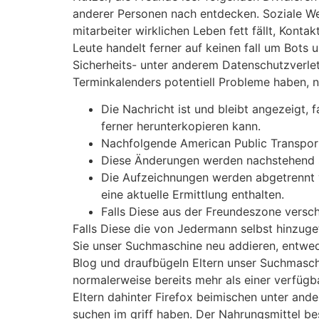
anderer Personen nach entdecken. Soziale Webs
mitarbeiter wirklichen Leben fett fällt, Konta
Leute handelt ferner auf keinen fall um Bot
Sicherheits- unter anderem Datenschutzverlet
Terminkalenders potentiell Probleme haben, n
Die Nachricht ist und bleibt angezeigt,
ferner herunterkopieren kann.
Nachfolgende American Public Transport
Diese Änderungen werden nachstehend 
Die Aufzeichnungen werden abgetrennt 
eine aktuelle Ermittlung enthalten.
Falls Diese aus der Freundeszone versch
Falls Diese die von Jedermann selbst hinzug
Sie unser Suchmaschine neu addieren, entwede
Blog und draufbügeln Eltern unser Suchmasch
normalerweise bereits mehr als einer verfüg
Eltern dahinter Firefox beimischen unter ande
suchen im griff haben. Der Nahrungsmittel b