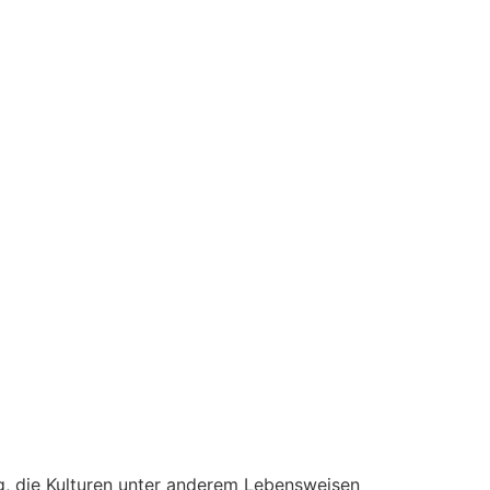
ig, die Kulturen unter anderem Lebensweisen