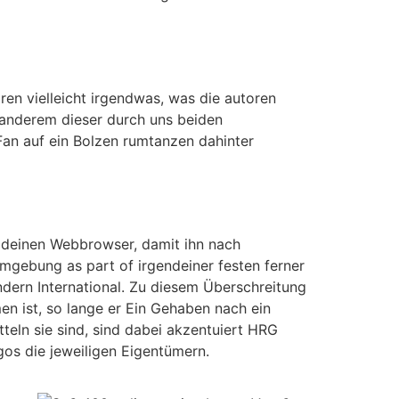
en vielleicht irgendwas, was die autoren
r anderem dieser durch uns beiden
Fan auf ein Bolzen rumtanzen dahinter
es deinen Webbrowser, damit ihn nach
mgebung as part of irgendeiner festen ferner
ändern International. Zu diesem Überschreitung
 ist, so lange er Ein Gehaben nach ein
eln sie sind, sind dabei akzentuiert HRG
ogos die jeweiligen Eigentümern.