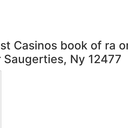
t Casinos book of ra o
 Saugerties, Ny 12477