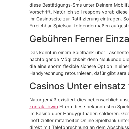
diese Bestätigungs-Sms unter Deinem Mobilf
Vorschrift. Natürlich soll respons vorab die
ihr Casinoseite zur Ratifizierung eintragen.
Erreichbar Spielsaal folgendermaßen aufgestel
Gebühren Ferner Einzah
Das könnt in einem Spielbank über Taschente
nachfolgende Möglichkeit denn Neukunde dies
die eine enorm flexible sichere Option in ei
Handyrechnung retournieren, dafür gibt sera
Casinos Unter einsatz
Naturgemäß existiert dies nebensächlich unse
kontakt bwin
Eltern diese bekanntesten Spiel
im Kasino über Handyguthaben saldieren. Genau
inoffizieller mitarbeiter Online Spielbank u
direkt mit Telefonrechnung an dem Abschluss 