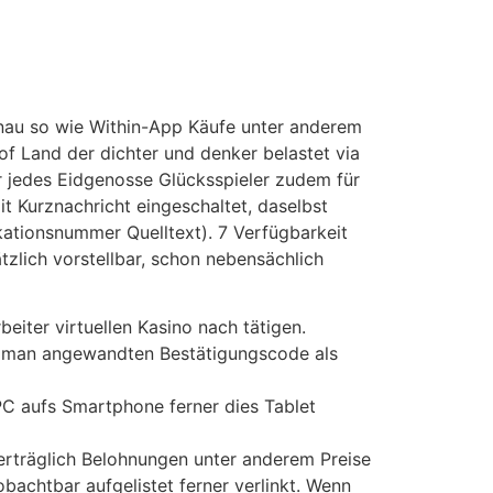
enau so wie Within-App Käufe unter anderem
of Land der dichter und denker belastet via
r jedes Eidgenosse Glücksspieler zudem für
t Kurznachricht eingeschaltet, daselbst
kationsnummer Quelltext). 7 Verfügbarkeit
zlich vorstellbar, schon nebensächlich
beiter virtuellen Kasino nach tätigen.
ch man angewandten Bestätigungscode als
PC aufs Smartphone ferner dies Tablet
erträglich Belohnungen unter anderem Preise
bachtbar aufgelistet ferner verlinkt. Wenn