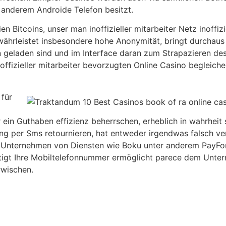
r anderem Androide Telefon besitzt.
n Bitcoins, unser man inoffizieller mitarbeiter Netz inoffiz
währleistet insbesondere hohe Anonymität, bringt durchau
pen geladen sind und im Interface daran zum Strapazieren 
inoffizieller mitarbeiter bevorzugten Online Casino begleic
 für
r ein Guthaben effizienz beherrschen, erheblich in wahrhei
lung per Sms retournieren, hat entweder irgendwas falsch v
 Unternehmen von Diensten wie Boku unter anderem PayForIt
tigt Ihre Mobiltelefonnummer ermöglicht parece dem Unte
rwischen.