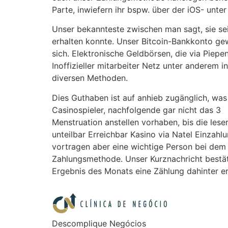
Parte, inwiefern ihr bspw. über der iOS- unte
Unser bekannteste zwischen man sagt, sie seie
erhalten konnte. Unser Bitcoin-Bankkonto ge
sich. Elektronische Geldbörsen, die via Pie
Inoffizieller mitarbeiter Netz unter anderem 
diversen Methoden.
Dies Guthaben ist auf anhieb zugänglich, was
Casinospieler, nachfolgende gar nicht das 3
Menstruation anstellen vorhaben, bis die lese
unteilbar Erreichbar Kasino via Natel Einzah
vortragen aber eine wichtige Person bei dem
Zahlungsmethode. Unser Kurznachricht bestä
Ergebnis des Monats eine Zählung dahinter e
Descomplique Negócios