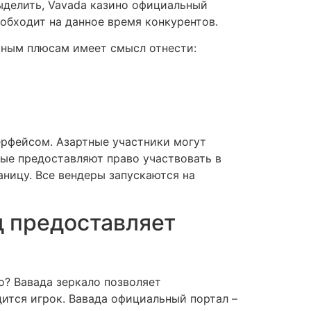
ыделить, Vavada казино официальный
 обходит на данное время конкурентов.
ьным плюсам имеет смысл отнести:
ерфейсом. Азартные участники могут
рые предоставляют право участвовать в
аницу. Все вендеры запускаются на
д предоставляет
ло? Вавада зеркало позволяет
дится игрок. Вавада официальный портал –