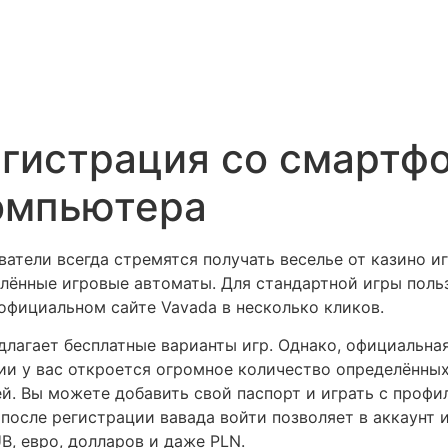
егистрация со смартф
омпьютера
ватели всегда стремятся получать веселье от казино и
елённые игровые автоматы. Для стандартной игры поль
официальном сайте Vavada в несколько кликов.
едлагает бесплатные варианты игр. Однако, официальна
ии у вас откроется огромное количество определённых
. Вы можете добавить свой паспорт и играть с профил
после регистрации вавада войти позволяет в аккаунт 
, евро, долларов и даже PLN.