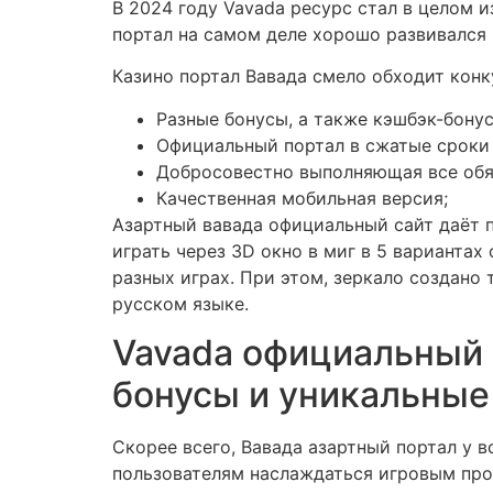
В 2024 году Vavada ресурс стал в целом 
портал на самом деле хорошо развивался 
Казино портал Вавада смело обходит кон
Разные бонусы, а также кэшбэк-бонус
Официальный портал в сжатые сроки 
Добросовестно выполняющая все обя
Качественная мобильная версия;
Азартный вавада официальный сайт даёт 
играть через 3D окно в миг в 5 вариантах
разных играх. При этом, зеркало создано 
русском языке.
Vavada официальный 
бонусы и уникальные
Скорее всего, Вавада азартный портал у в
пользователям наслаждаться игровым проц