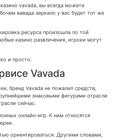
 казино vavada, вы всегда можете
абочем вавада зеркало у вас будет тот же
окировка ресурса произошла по той
любые казино развлечения, игроки могут
ко и просто.
рвисе Vavada
ки, бренд Vavada не пожалел средств,
 крупнейшими знаковыми фигурами отрасли
трасли сейчас.
ионных онлайн-игр. К ним относятся
ереи.
стью ориентироваться. Другими словами,