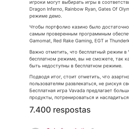
игроки могут выбирать игры в соответств
Dragon Inferno, Rainbow Ryan, Gates Of O
режиме демо.
Чтобы портфолио казино было достаточно
самым проверенным программным обеспечен
Gamomat, Red Rake Gaming, EGT и Thunderk
Важно отметить, что бесплатный режим в 
бесплатном режиме, вы не сможете, так к
быть недоступны в бесплатном режиме.
Подводя итог, стоит отметить, что азар
пользователям развлекаться, не рискуя с
Бесплатная игра Vavada предлагает больш
продукты, потренироваться и насладиться
7.400 respostas