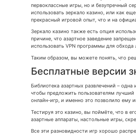
первоклассные игры, но и безупречный сер
использовать зеркало казино, или как еще
прекрасный игровой опыт, что и на офици
Зеркало казино также есть опция использ
причине, что азартное заведение запреще
использовать VPN программы для обхода 
Таким образом, вы можете понять, что реш
Бесплатные версии з
Библиотека азартных развлечений – одна 
чтобы предложить пользователям лучший 
онлайн-игр, и именно это позволило ему 
Тестируя это казино, вы поймёте, что в 
азартные аппараты, настольные игры, скр
Все эти разновидности игр хорошо распре