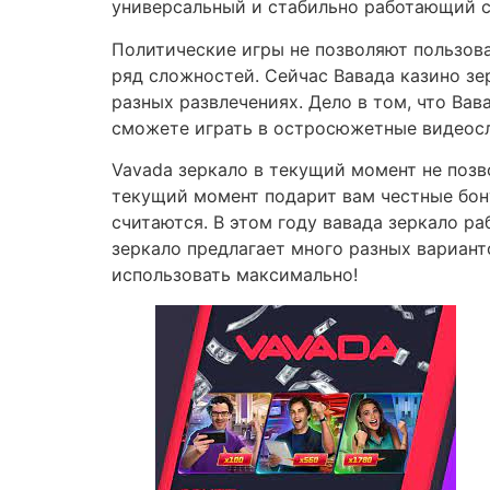
универсальный и стабильно работающий с
Политические игры не позволяют пользова
ряд сложностей. Сейчас Вавада казино з
разных развлечениях. Дело в том, что Вав
сможете играть в остросюжетные видеосл
Vavada зеркало в текущий момент не позво
текущий момент подарит вам честные бону
считаются. В этом году вавада зеркало р
зеркало предлагает много разных вариан
использовать максимально!