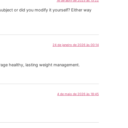
16 de abril de 2025 às 15:22
 subject or did you modify it yourself? Either way
24 de janeiro de 2026 às 00:14
urage healthy, lasting weight management.
4 de maio de 2026 às 18:45