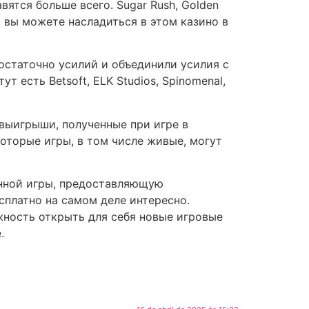
ятся больше всего. Sugar Rush, Golden
ми вы можете насладиться в этом казино в
статочно усилий и объединили усилия с
есть Betsoft, ELK Studios, Spinomenal,
выигрыши, полученные при игре в
которые игры, в том числе живые, могут
онной игры, предоставляющую
сплатно на самом деле интересно.
жность открыть для себя новые игровые
.