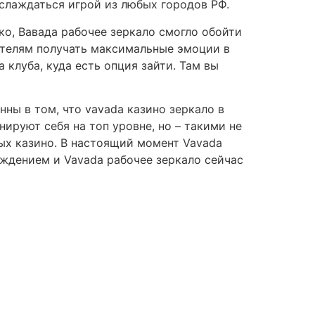
слаждаться игрой из любых городов РФ.
о, Вавада рабочее зеркало смогло обойти
ателям получать максимальные эмоции в
 клуба, куда есть опция зайти. Там вы
ны в том, что vavada казино зеркало в
ируют себя на топ уровне, но – такими не
вых казино. В настоящий момент Vavada
ждением и Vavada рабочее зеркало сейчас