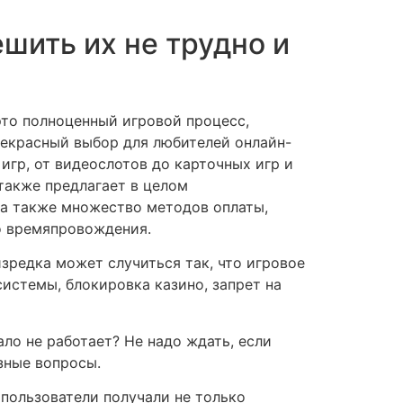
шить их не трудно и
это полноценный игровой процесс,
рекрасный выбор для любителей онлайн-
игр, от видеослотов до карточных игр и
также предлагает в целом
 а также множество методов оплаты,
го времяпровождения.
изредка может случиться так, что игровое
системы, блокировка казино, запрет на
ло не работает? Не надо ждать, если
зные вопросы.
 пользователи получали не только